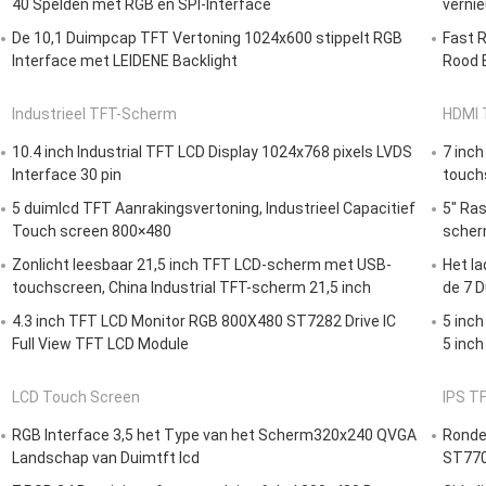
40 Spelden met RGB en SPI-Interface
verni
De 10,1 Duimpcap TFT Vertoning 1024x600 stippelt RGB
Fast R
Interface met LEIDENE Backlight
Rood E
Industrieel TFT-Scherm
HDMI 
10.4 inch Industrial TFT LCD Display 1024x768 pixels LVDS
7 inc
Interface 30 pin
touch
5 duimlcd TFT Aanrakingsvertoning, Industrieel Capacitief
5" Ra
Touch screen 800×480
scher
Zonlicht leesbaar 21,5 inch TFT LCD-scherm met USB-
Het la
touchscreen, China Industrial TFT-scherm 21,5 inch
de 7 
4.3 inch TFT LCD Monitor RGB 800X480 ST7282 Drive IC
5 inch
Full View TFT LCD Module
5 inch
LCD Touch Screen
IPS T
RGB Interface 3,5 het Type van het Scherm320x240 QVGA
Ronde
Landschap van Duimtft lcd
ST770