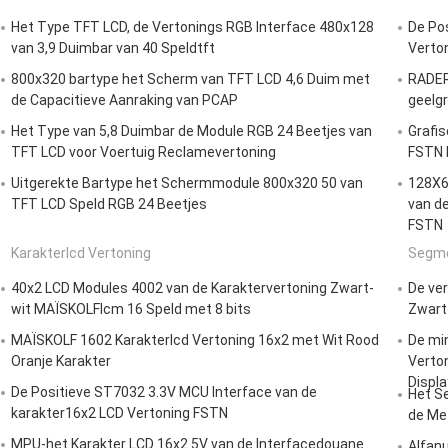
Het Type TFT LCD, de Vertonings RGB Interface 480x128
De Pos
van 3,9 Duimbar van 40 Speldtft
Verton
800x320 bartype het Scherm van TFT LCD 4,6 Duim met
RADER
de Capacitieve Aanraking van PCAP
geelgr
Het Type van 5,8 Duimbar de Module RGB 24 Beetjes van
Grafi
TFT LCD voor Voertuig Reclamevertoning
FSTN 
Uitgerekte Bartype het Schermmodule 800x320 50 van
128X6
TFT LCD Speld RGB 24 Beetjes
van d
FSTN
Karakterlcd Vertoning
Segme
40x2 LCD Modules 4002 van de Karaktervertoning Zwart-
De ver
wit MAÏSKOLFlcm 16 Speld met 8 bits
Zwart
MAÏSKOLF 1602 Karakterlcd Vertoning 16x2 met Wit Rood
De mi
Oranje Karakter
Verton
Displa
De Positieve ST7032 3.3V MCU Interface van de
Het S
karakter16x2 LCD Vertoning FSTN
de Me
MPU-het Karakter LCD 16x2 5V van de Interfacedouane
Alfan