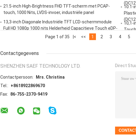
(DC12
21.5-inch High-Brightness FHD TFT-scherm met PCAP-
10.1-
touch, 1000 Nits, LVDS-invoer, industriële panel
Plasti
(DC12
13,3-inch Diagonale Industriële TFT LCD-schermmodule
10,1-
Full HD 1080p 1000 nits Helderheid Capacitieve Touch eDP-
Touch
interface
Page 1 of 35
|<
<<
1
2
3
4
5
Contactgegevens
SHENZHEN SAEF TECHNOLOGY LTD.
Direct Stu
Contactpersoon:
Mrs. Christina
Tel.:
+8618922869670
Fax:
86-755-2370-9419