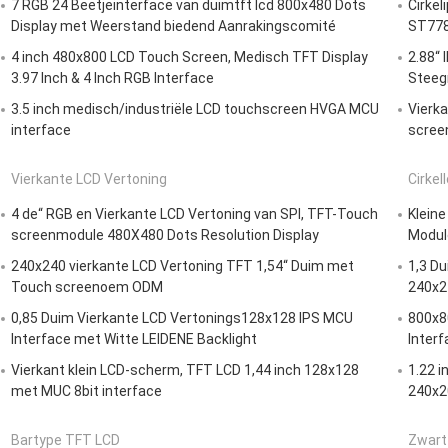
7 RGB 24 Beetjeinterface van duimtft lcd 800x480 Dots
Cirke
Display met Weerstand biedend Aanrakingscomité
ST778
4 inch 480x800 LCD Touch Screen, Medisch TFT Display
2.88“
3.97 Inch & 4 Inch RGB Interface
Steeg
3.5 inch medisch/industriële LCD touchscreen HVGA MCU
Vierk
interface
scre
Vierkante LCD Vertoning
Cirkel
4 de“ RGB en Vierkante LCD Vertoning van SPI, TFT-Touch
Kleine
screenmodule 480X480 Dots Resolution Display
Modul
240x240 vierkante LCD Vertoning TFT 1,54“ Duim met
1,3 Du
Touch screenoem ODM
240x2
0,85 Duim Vierkante LCD Vertonings128x128 IPS MCU
800x80
Interface met Witte LEIDENE Backlight
Inter
Vierkant klein LCD-scherm, TFT LCD 1,44 inch 128x128
1.22 i
met MUC 8bit interface
240x20
Bartype TFT LCD
Zwart