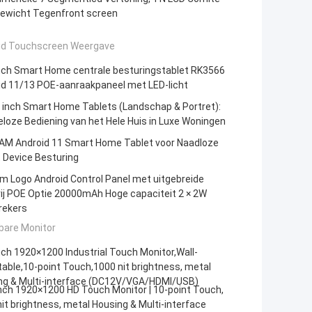
Gewicht Tegenfront screen
id Touchscreen Weergave
inch Smart Home centrale besturingstablet RK3566
id 11/13 POE-aanraakpaneel met LED-licht
 inch Smart Home Tablets (Landschap & Portret):
loze Bediening van het Hele Huis in Luxe Woningen
AM Android 11 Smart Home Tablet voor Naadloze
 Device Besturing
m Logo Android Control Panel met uitgebreide
ij POE Optie 20000mAh Hoge capaciteit 2 × 2W
rekers
bare Monitor
nch 1920×1200 Industrial Touch Monitor,Wall-
ble,10-point Touch,1000 nit brightness, metal
ng & Multi-interface (DC12V/VGA/HDMI/USB)
nch 1920×1200 HD Touch Monitor | 10-point Touch,
it brightness, metal Housing & Multi-interface