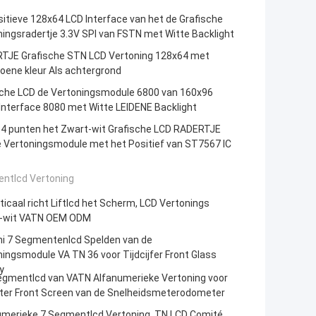
itieve 128x64 LCD Interface van het de Grafische
ingsradertje 3.3V SPI van FSTN met Witte Backlight
TJE Grafische STN LCD Vertoning 128x64 met
oene kleur Als achtergrond
sche LCD de Vertoningsmodule 6800 van 160x96
Interface 8080 met Witte LEIDENE Backlight
4 punten het Zwart-wit Grafische LCD RADERTJE
e Vertoningsmodule met het Positief van ST7567 IC
ntlcd Vertoning
ticaal richt Liftlcd het Scherm, LCD Vertonings
-wit VATN OEM ODM
ni 7 Segmentenlcd Spelden van de
ingsmodule VA TN 36 voor Tijdcijfer Front Glass
y
egmentlcd van VATN Alfanumerieke Vertoning voor
ter Front Screen van de Snelheidsmeterodometer
umerieke 7 Segmentlcd Vertoning, TN LCD Comité