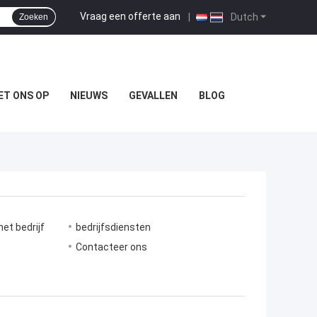
Vraag een offerte aan
|
Dutch
Zoeken
ET ONS OP
NIEUWS
GEVALLEN
BLOG
et bedrijf
bedrijfsdiensten
e
Contacteer ons