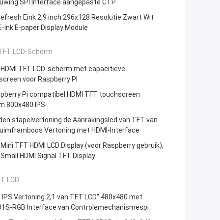
euwing SPI Interface aangepaste CTP
efresh Eink 2,9 inch 296x128 Resolutie Zwart Wit
-Ink E-paper Display Module
TFT LCD-Scherm
h HDMI TFT LCD-scherm met capacitieve
screen voor Raspberry PI
spberry Pi compatibel HDMI TFT touchscreen
m 800x480 IPS
den stapelvertoning de Aanrakingslcd van TFT van
Duimframboos Vertoning met HDMI-Interface
 Mini TFT HDMI LCD Display (voor Raspberry gebruik),
 Small HDMI Signal TFT Display
FT LCD
 IPS Vertoning 2,1 van TFT LCD“ 480x480 met
1S-RGB Interface van Controlemechanismespi