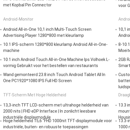
met Kopbal Pin Connector
voor 
Android-Monitor
Andro
Android All-in-One 10,1 inch Multi-Touch Screen
10,1 
Advertising Player 1280*800 met kleurlamp
Andro
10.1 IPS-scherm 1280*800 kleurlamp Android All-in-One-
8-10.1
machine
Moeite
10.1 inch Android Touch All-in-One Machine Ips Volhoek L-
2GB R
vormig Gebruikt voor het bestellen van restaurants
Smart
Wand gemonteerd 23.8 inch Touch Android Tablet All In
Custo
One PC1920*1080 IPS Full HD Screen
batter
luidsp
TFT-Scherm Met Hoge Helderheid
Draag
13,3-inch TFT LCD-scherm met ultrahoge helderheid van
13.3 i
2000 nits | FHD eDP Interface | In zonlicht leesbare
mounta
industriële displaymodule
Housi
Hoge helderheid 15,6 "FHD 1000nit TFT-displaymodule voor
13.3-i
industriële, buiten- en robuuste toepassingen
1000 n