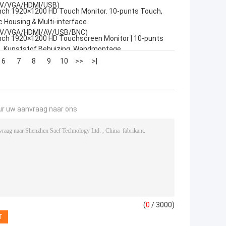
V/VGA/HDMI/USB)
inch 1920×1200 HD Touch Monitor. 10-punts Touch,
c Housing & Multi-interface
V/VGA/HDMI/AV/USB/BNC)
inch 1920×1200 HD Touchscreen Monitor | 10-punts
, Kunststof Behuizing, Wandmontage
6
7
8
9
10
>>
>|
ur uw aanvraag naar ons
(
0
/ 3000)