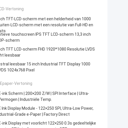
CD-Vertoning
inch TFT-LCD-scherm met een helderheid van 1000
buiten-LCD-scherm met een resolutie van Full-HD en
its
itieve touchscreen IPS TFT LCD-scherm 13,3 inch
DP-scherm
inch TFT LCD-scherm FHD 1920*1080 Resolutie LVDS
ht leesbaar
tral leesbaar 15 inch Industrial TFT Display 1000
VDS 1024x768 Pixel
 Epaper-Vertoning
E-ink Scherm | 200×200 Z/W | SPI Interface | Ultra-
ermogen | Industriële Temp.
E Ink Display Module - 122×250 SPI, Ultra-Low Power,
dustrial-Grade e-Paper | Factory Direct
E-ink Display met voorlicht 122×250 0.3s gedeeltelijke