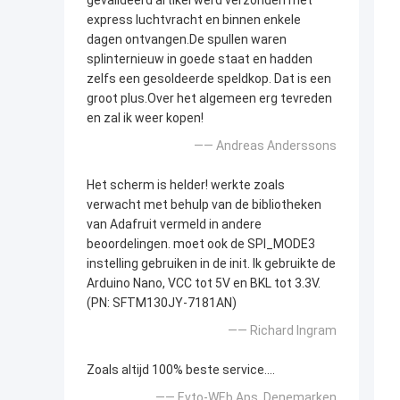
gevalideerd artikel werd verzonden met
express luchtvracht en binnen enkele
dagen ontvangen.De spullen waren
splinternieuw in goede staat en hadden
zelfs een gesoldeerde speldkop. Dat is een
groot plus.Over het algemeen erg tevreden
en zal ik weer kopen!
—— Andreas Anderssons
Het scherm is helder! werkte zoals
verwacht met behulp van de bibliotheken
van Adafruit vermeld in andere
beoordelingen. moet ook de SPI_MODE3
instelling gebruiken in de init. Ik gebruikte de
Arduino Nano, VCC tot 5V en BKL tot 3.3V.
(PN: SFTM130JY-7181AN)
—— Richard Ingram
Zoals altijd 100% beste service....
—— Evto-WEb Aps. Denemarken