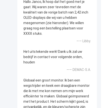
Hallo Janco, Ik hoop dat het goed met je
gaat. Wij waren zeer tevreden met de
kwaliteit van de vorige batch van 2,42 inch
OLED-displays die wij van u hebben
meegenomen (zie hieronder). We willen
graag nog een bestelling plaatsen voor
XXXX stuks.
—— Libby.
Het uitstekende werk! Dank u Ik zal uw
bedrijf in contact voor volgende orden。
houden
—— DEMAC-S.A.
Globaal een groot monitor. Ik ben een
wegstrijder en keek een draagbare monitor
die ik met me kon nemen om mijn werk
efficiënter te maken. Globaal geïmponeerd
met het product. Het scherm kijkt goed, is
ontvankelijk, en de kleuren/scherpte zijn