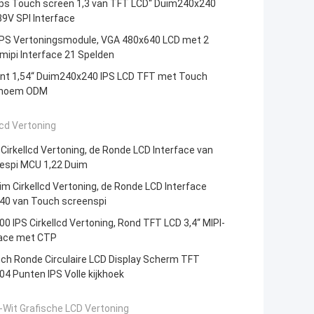
lips Touch screen 1,3 van TFT LCD“ Duim240x240
9V SPI Interface
 IPS Vertoningsmodule, VGA 480x640 LCD met 2
mipi Interface 21 Spelden
ant 1,54“ Duim240x240 IPS LCD TFT met Touch
enoem ODM
lcd Vertoning
 Cirkellcd Vertoning, de Ronde LCD Interface van
espi MCU 1,22 Duim
im Cirkellcd Vertoning, de Ronde LCD Interface
40 van Touch screenspi
0 IPS Cirkellcd Vertoning, Rond TFT LCD 3,4“ MIPI-
face met CTP
nch Ronde Circulaire LCD Display Scherm TFT
4 Punten IPS Volle kijkhoek
-Wit Grafische LCD Vertoning