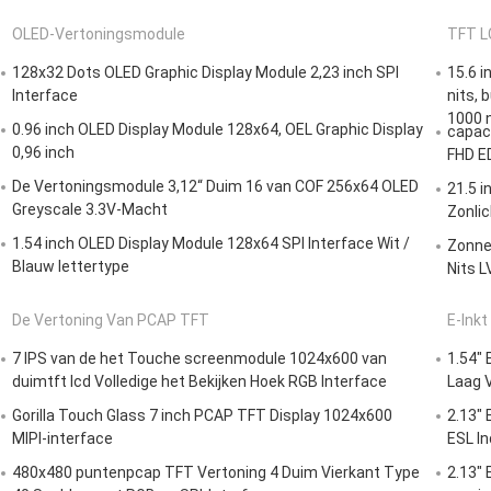
OLED-Vertoningsmodule
TFT L
128x32 Dots OLED Graphic Display Module 2,23 inch SPI
15.6 
Interface
nits, 
1000 n
0.96 inch OLED Display Module 128x64, OEL Graphic Display
capac
0,96 inch
FHD E
De Vertoningsmodule 3,12“ Duim 16 van COF 256x64 OLED
21.5 
Greyscale 3.3V-Macht
Zonlic
1.54 inch OLED Display Module 128x64 SPI Interface Wit /
Zonnes
Blauw lettertype
Nits L
De Vertoning Van PCAP TFT
E-Inkt
7 IPS van de het Touche screenmodule 1024x600 van
1.54" 
duimtft lcd Volledige het Bekijken Hoek RGB Interface
Laag V
Gorilla Touch Glass 7 inch PCAP TFT Display 1024x600
2.13" 
MIPI-interface
ESL In
480x480 puntenpcap TFT Vertoning 4 Duim Vierkant Type
2.13" 