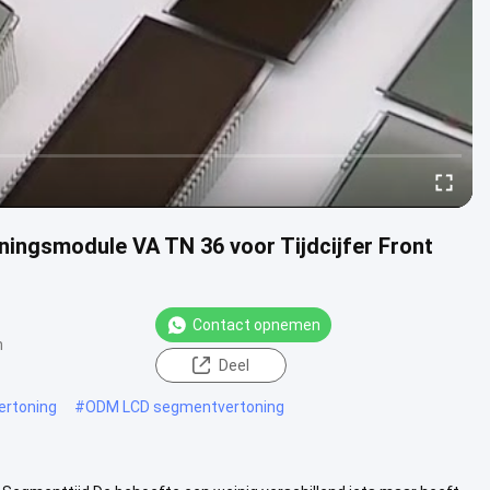
ningsmodule VA TN 36 voor Tijdcijfer Front
Contact opnemen
n
Deel
ertoning
#
ODM LCD segmentvertoning