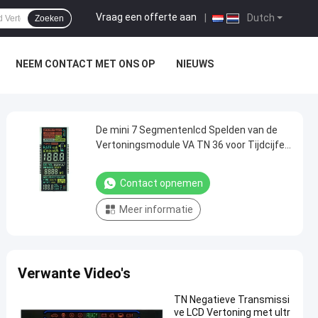
Vraag een offerte aan
|
Dutch
Zoeken
NEEM CONTACT MET ONS OP
NIEUWS
De mini 7 Segmentenlcd Spelden van de
Vertoningsmodule VA TN 36 voor Tijdcijfer
Front Glass Display
Contact opnemen
Meer informatie
Verwante Video's
TN Negatieve Transmissi
ve LCD Vertoning met ultr