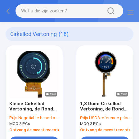
Cirkellcd Vertoning
(18)
Kleine Cirkellcd
1,3 Duim Cirkellcd
Vertoning, de Ronde
Vertoning, de Ronde
LCD Interface van
LCD Interface
Prijs:
Negotiable based on order lot quantity
Prijs:
USD8 reference price
Modulespi MCU 1,22
240x240 van Touch
MOQ:
3 PCs
MOQ:
3 PCs
Duim
screenspi
Ontvang de meest recente Prijs
Ontvang de meest recente Prij