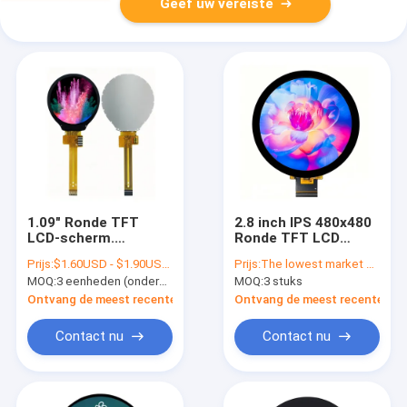
Geef uw vereiste
1.09" Ronde TFT
2.8 inch IPS 480x480
LCD-scherm.
Ronde TFT LCD
240×240 SPI. 262K
Touchscreen Display
Prijs:
$1.60USD - $1.90USD / unit (FOB Shenzhen, based on order quantity)
Prijs:
The lowest market price guaranteed
kleuren. GC9A01
Module ST7701S
MOQ:
3 eenheden (onderhandelbaar voor steekproeforders)
MOQ:
3 stuks
Driver.
Industrieel
werktemperatuur. -20
Ontvang de meest recente Prijs
Ontvang de meest recente Prij
°C tot 70 °C
Contact nu
Contact nu