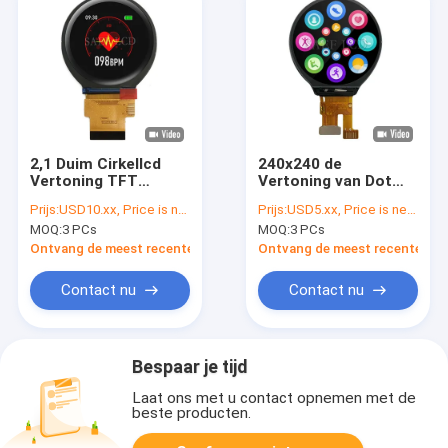
2,1 Duim Cirkellcd
240x240 de
Vertoning TFT
Vertoning van Dot
480x480 met RGB
Round TFT LCD met
Prijs:
USD10.xx, Price is negotiable based on order lot quantity
Prijs:
USD5.xx, Price is negotiable based on order lot quantity
Interface van SPI
GC9A01-Aanraking 4
MOQ:
3 PCs
MOQ:
3 PCs
Draad 1 de Interface
van steegspi
Ontvang de meest recente Prijs
Ontvang de meest recente Prij
Contact nu
Contact nu
Bespaar je tijd
Laat ons met u contact opnemen met de
beste producten.