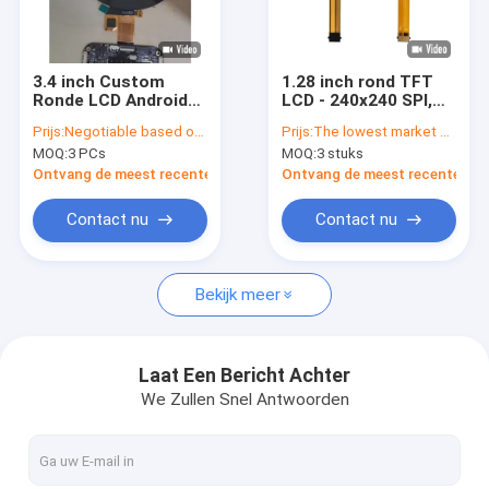
Fabriekstour
Kwaliteitscontrole
3.4 inch Custom
1.28 inch rond TFT
Ronde LCD Android
LCD - 240x240 SPI,
Neem contact met ons op
RK3566 Reclame
PCAP Touch,
Prijs:
Negotiable based on order lot quantity
Prijs:
The lowest market price guaranteed
Media Display Met
aanpasbaar Beste
MOQ:
3 PCs
MOQ:
3 stuks
Met PCAP Touch
prijs USA
Nieuws
Ontvang de meest recente Prijs
Ontvang de meest recente Prij
Gevallen
Contact nu
Contact nu
Blog
Bekijk meer
OLED-Vertoningsmodule
Laat Een Bericht Achter
We Zullen Snel Antwoorden
TFT LCD-Vertoning
De Vertoning van PCAP TFT