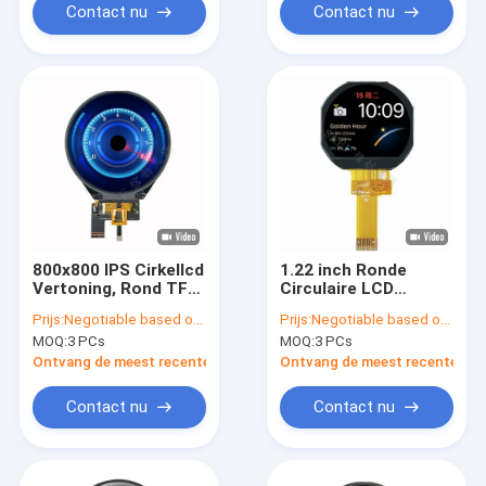
Contact nu
Contact nu
800x800 IPS Cirkellcd
1.22 inch Ronde
Vertoning, Rond TFT
Circulaire LCD
LCD 3,4“ MIPI-
Display Scherm TFT
Prijs:
Negotiable based on order lot quantity
Prijs:
Negotiable based on order lot quantity
Interface met CTP
240x204 Punten IPS
MOQ:
3 PCs
MOQ:
3 PCs
Volle kijkhoek
Ontvang de meest recente Prijs
Ontvang de meest recente Prij
Contact nu
Contact nu