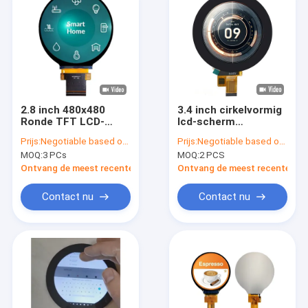
2.8 inch 480x480
3.4 inch cirkelvormig
Ronde TFT LCD-
lcd-scherm
displaymodule met
automobielkwaliteit
Prijs:
Negotiable based on order lot quantity
Prijs:
Negotiable based on order quantity per lot
Tst -30 °C tot 80 °C
rond scherm 800x800
MOQ:
3 PCs
MOQ:
2 PCS
en 40pin ST7701S
pixels
SPI RGB-interface
Ontvang de meest recente Prijs
Ontvang de meest recente Prij
Contact nu
Contact nu
Thuis
Producten
Over Ons