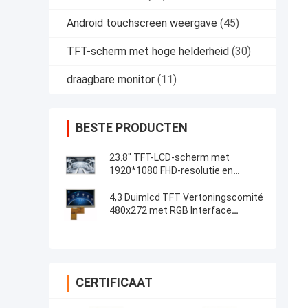
Android touchscreen weergave
(45)
TFT-scherm met hoge helderheid
(30)
draagbare monitor
(11)
BESTE PRODUCTEN
23.8" TFT-LCD-scherm met
1920*1080 FHD-resolutie en
capacitieve 5-punts touch control
4,3 Duimlcd TFT Vertoningscomité
480x272 met RGB Interface
Weerstand biedende Aanraking
CERTIFICAAT