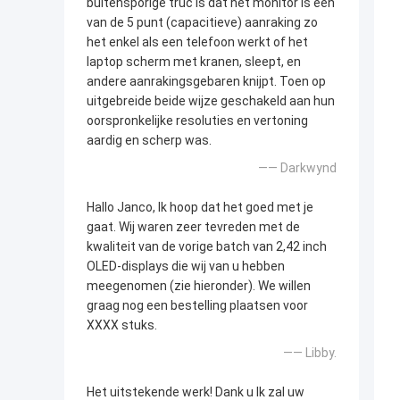
buitensporige truc is dat het monitor is een
van de 5 punt (capacitieve) aanraking zo
het enkel als een telefoon werkt of het
laptop scherm met kranen, sleept, en
andere aanrakingsgebaren knijpt. Toen op
uitgebreide beide wijze geschakeld aan hun
oorspronkelijke resoluties en vertoning
aardig en scherp was.
—— Darkwynd
Hallo Janco, Ik hoop dat het goed met je
gaat. Wij waren zeer tevreden met de
kwaliteit van de vorige batch van 2,42 inch
OLED-displays die wij van u hebben
meegenomen (zie hieronder). We willen
graag nog een bestelling plaatsen voor
XXXX stuks.
—— Libby.
Het uitstekende werk! Dank u Ik zal uw