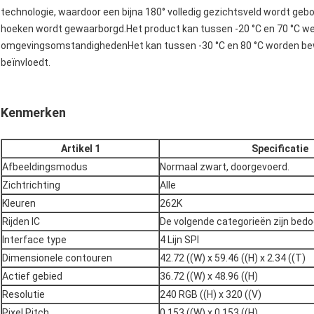
technologie, waardoor een bijna 180° volledig gezichtsveld wordt gebo
hoeken wordt gewaarborgd.Het product kan tussen -20 °C en 70 °C we
omgevingsomstandighedenHet kan tussen -30 °C en 80 °C worden bewa
beïnvloedt.
Kenmerken
Artikel 1
Specificatie
Afbeeldingsmodus
Normaal zwart, doorgevoerd.
Zichtrichting
Alle
Kleuren
262K
Rijden IC
De volgende categorieën zijn bedo
Interface type
4 Lijn SPI
Dimensionele contouren
42.72 ((W) x 59.46 ((H) x 2.34 ((T)
Actief gebied
36.72 ((W) x 48.96 ((H)
Resolutie
240 RGB ((H) x 320 ((V)
Pixel Pitch
0.153 ((W) x 0.153 ((H)