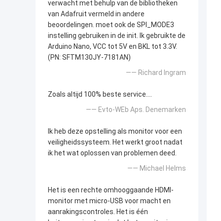
verwacht met behulp van de bibliotheken
van Adafruit vermeld in andere
beoordelingen. moet ook de SPI_MODE3
instelling gebruiken in de init. Ik gebruikte de
Arduino Nano, VCC tot 5V en BKL tot 3.3V.
(PN: SFTM130JY-7181AN)
—— Richard Ingram
Zoals altijd 100% beste service....
—— Evto-WEb Aps. Denemarken
Ik heb deze opstelling als monitor voor een
veiligheidssysteem. Het werkt groot nadat
ik het wat oplossen van problemen deed.
—— Michael Helms
Het is een rechte omhooggaande HDMI-
monitor met micro-USB voor macht en
aanrakingscontroles. Het is één