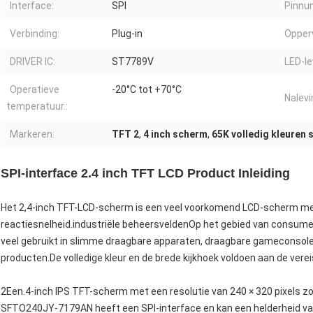
Interface:
SPI
Pinnu
Verbinding:
Plug-in
Opperv
DRIVER IC:
ST7789V
LED-l
Operatieve
-20°C tot +70°C
Nalevi
temperatuur.:
Markeren:
TFT 2
,
4 inch scherm
,
65K volledig kleuren
SPI-interface 2.4 inch TFT LCD Product Inleiding
Het 2,4-inch TFT-LCD-scherm is een veel voorkomend LCD-scherm met 
reactiesnelheid.industriële beheersveldenOp het gebied van consum
veel gebruikt in slimme draagbare apparaten, draagbare gameconsol
producten.De volledige kleur en de brede kijkhoek voldoen aan de ve
2Een.4-inch IPS TFT-scherm met een resolutie van 240 × 320 pixels z
SFTO240JY-7179AN heeft een SPI-interface en kan een helderheid va