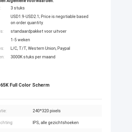
den Algemene voorwaarden:
:
3 stuks
USD1.9-USD2.1; Price is negotiable based
on order quantity.
s:
standaardpakket voor uitvoer
1-5 weken
es:
L/C, T/T, Western Union, Paypal
en:
3000K stuks per maand
S 65K Full Color Scherm
tie:
240*320 pixels
ichting:
IPS, alle gezichtshoeken