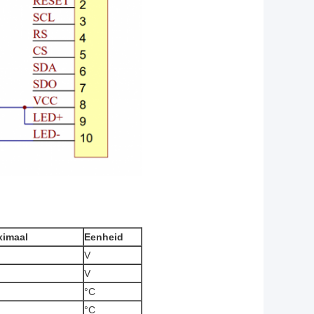
imaal
Eenheid
V
V
°C
°C