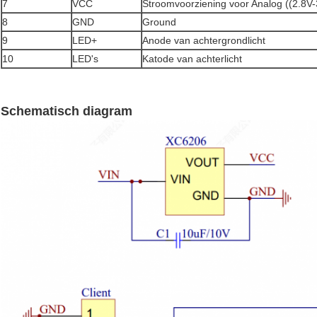
7
VCC
Stroomvoorziening voor Analog ((2.8V-
8
GND
Ground
9
LED+
Anode van achtergrondlicht
10
LED's
Katode van achterlicht
Schematisch diagram