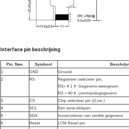
Interface pin beschrijving
Pin. Nee.
Symbool
Beschrijv
1
GND
Ground
2
RS
Registreer selecteer pin,
RS= ¥ 1 ¥: Gegevens weergeven.
RS = ¥0 ¥: commandogegevens.
3
CS
Chip selecteer pin ((Low )
4
SCL
Een serie-klokpen.
5
SDA
Invoer/uitvoer van seriële gegevens
6
Reset
LCM Reset pin