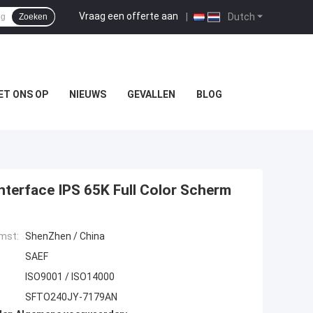
Vraag een offerte aan
|
Dutch
Zoeken
ET ONS OP
NIEUWS
GEVALLEN
BLOG
Interface IPS 65K Full Color Scherm
mst:
ShenZhen / China
SAEF
ISO9001 / ISO14000
SFTO240JY-7179AN