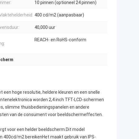
mmer:
10 pinnen (optioneel 24 pinnen)
laktehelderheid:
400 cd/m2 (aanpasbaar)
evensduur:
40,000 uur
REACH- en RoHS-conform
ng:
 scherm
een hoge resolutie, heldere kleuren en een snelle
entenelektronica worden 2,4 inch TFT-LCD-schermen
es, slimme thuisbedieningspanelen en andere
reisten van de consument voor beeldschermeffecten.
orgt voor een helder beeldscherm.Dit model
n 400cd/m2 bereikenHet maakt gebruik van IPS-