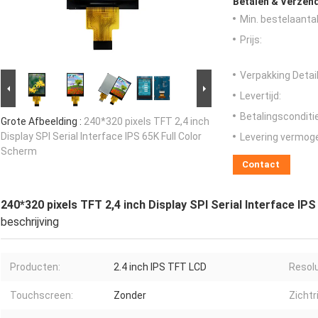
Betalen & Verzen
Min. bestelaantal
Prijs:
Verpakking Detail
Levertijd:
Betalingsconditi
Grote Afbeelding :
240*320 pixels TFT 2,4 inch
Display SPI Serial Interface IPS 65K Full Color
Levering vermog
Scherm
Contact
240*320 pixels TFT 2,4 inch Display SPI Serial Interface IP
beschrijving
Producten:
2.4 inch IPS TFT LCD
Resolu
Touchscreen:
Zonder
Zichtr