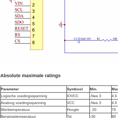
Absolute maximale ratings
Parameter
Symbool
Min.
Max
Logische voedingsspanning
IOVCC
-Nee.3
4.6
Analoog voedingsspanning
VCC
-Nee.3
4.6
Werktemperatuur
Hoogte
- 20
70
Bergingstemperatuur
Tst
-30
80