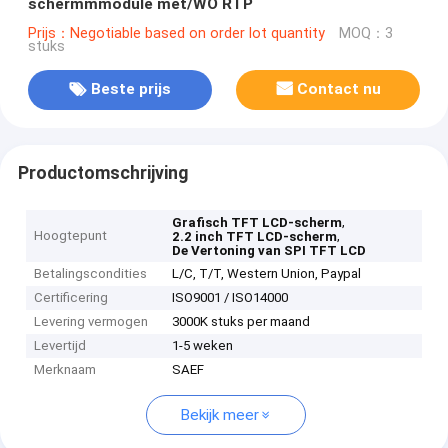
schermmmodule met/WO RTP
Prijs：Negotiable based on order lot quantity
MOQ：3
stuks
Beste prijs
Contact nu
Productomschrijving
,
Grafisch TFT LCD-scherm
Hoogtepunt
,
2.2 inch TFT LCD-scherm
De Vertoning van SPI TFT LCD
Betalingscondities
L/C, T/T, Western Union, Paypal
Certificering
ISO9001 / ISO14000
Levering vermogen
3000K stuks per maand
Levertijd
1-5 weken
Merknaam
SAEF
Bekijk meer