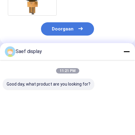
RTP
Doorgaan
Saef display
Geadviseerde Producten
11:21 PM
Good day, what product are you looking for?
13,3-inch TFT-LCD
13.3 inch FHD TFT
2,8-inch
met ultrahoge
LCD 1000 nits eDP
transflectieve
helderheid en PCAP |
1.2 PCAP
LCD-schermmo
FHD eDP-interface |
Touchscreen
240x320 resolu
2000 nits in zonlicht
Industriële
MCU/SPI | ST
Beste prijs
Beste prijs
Beste pri