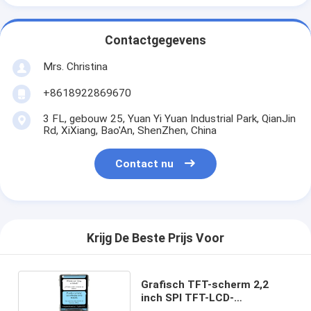
Contactgegevens
Mrs. Christina
+8618922869670
3 FL, gebouw 25, Yuan Yi Yuan Industrial Park, QianJin
Rd, XiXiang, Bao'An, ShenZhen, China
Contact nu
Krijg De Beste Prijs Voor
Grafisch TFT-scherm 2,2
inch SPI TFT-LCD-
schermmmodule met/WO