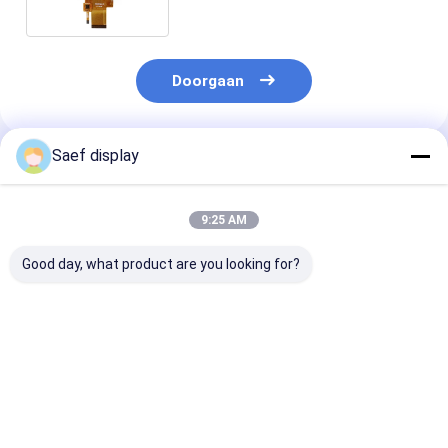
touchscreen
Doorgaan
Saef display
Geadviseerde Producten
9:25 AM
Good day, what product are you looking for?
13,3-inch TFT-LCD
13.3 inch FHD TFT
2,8-inch
met ultrahoge
LCD 1000 nits eDP
transflectieve
helderheid en PCAP |
1.2 PCAP
LCD-schermmo
FHD eDP-interface |
Touchscreen
240x320 resolu
2000 nits in zonlicht
Industriële
MCU/SPI | ST
Beste prijs
Beste prijs
Beste pri
leesbare
toepassing
300 cd/m² | Bu