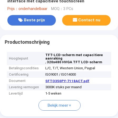
interface met capacitieve touchscreen
Prijs：onderhandelbaar
MOQ：3 PCs
Beste prijs
Contact nu
Productomschrijving
TFT-LCD-scherm met capacitieve
Hoogtepunt
aanraking
,
320x480 HVGA TFT LCD-scherm
Betalingscondities
L/C, T/T, Western Union, Paypal
Certificering
ISO9001 / ISO14000
Document
SFTO350PY-7118ACT.pdf
Levering vermogen
3000K stuks per maand
Levertijd
1-5 weken
Bekijk meer