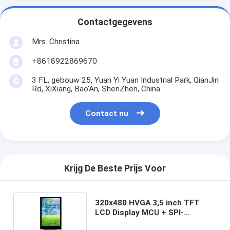
Contactgegevens
Mrs. Christina
+8618922869670
3 FL, gebouw 25, Yuan Yi Yuan Industrial Park, QianJin
Rd, XiXiang, Bao'An, ShenZhen, China
Contact nu
Krijg De Beste Prijs Voor
320x480 HVGA 3,5 inch TFT
LCD Display MCU + SPI-
interface met capacitieve