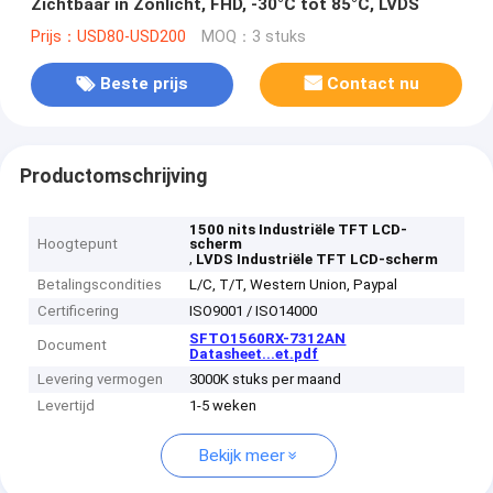
Zichtbaar in Zonlicht, FHD, -30°C tot 85°C, LVDS
Prijs：USD80-USD200
MOQ：3 stuks
Beste prijs
Contact nu
Productomschrijving
1500 nits Industriële TFT LCD-
Hoogtepunt
scherm
,
LVDS Industriële TFT LCD-scherm
Betalingscondities
L/C, T/T, Western Union, Paypal
Certificering
ISO9001 / ISO14000
SFTO1560RX-7312AN
Document
Datasheet...et.pdf
Levering vermogen
3000K stuks per maand
Levertijd
1-5 weken
Bekijk meer