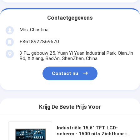
Contactgegevens
Mrs. Christina
+8618922869670
3 FL, gebouw 25, Yuan Yi Yuan Industrial Park, QianJin
Rd, XiXiang, Bao'An, ShenZhen, China
Contact nu
Krijg De Beste Prijs Voor
Industriële 15,6" TFT LCD-
scherm - 1500 nits Zichtbaar in
Zonlicht, FHD, -30°C tot 85°C,