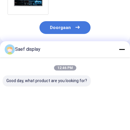
LVDS
Doorgaan
Saef display
Geadviseerde Producten
12:46 PM
Good day, what product are you looking for?
15.6" Industrieel eDP
21.5" industrieel
15,6" FHD Indu
TFT LCD Display
TFT-scherm met 10-
TFT-scherm R
FHD 1000nits Zonne-
punts touch
conform
licht Leesbaar Breed
Temperatuur Anti-
Beste prijs
Beste prijs
Beste pri