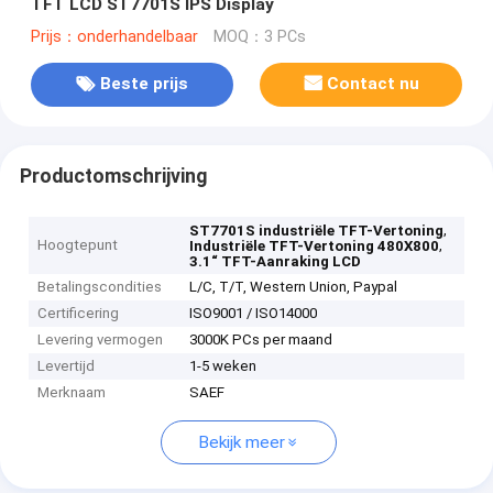
TFT LCD ST7701S IPS Display
Prijs：onderhandelbaar
MOQ：3 PCs
Beste prijs
Contact nu
Productomschrijving
,
ST7701S industriële TFT-Vertoning
Hoogtepunt
,
Industriële TFT-Vertoning 480X800
3.1“ TFT-Aanraking LCD
Betalingscondities
L/C, T/T, Western Union, Paypal
Certificering
ISO9001 / ISO14000
Levering vermogen
3000K PCs per maand
Levertijd
1-5 weken
Merknaam
SAEF
Bekijk meer