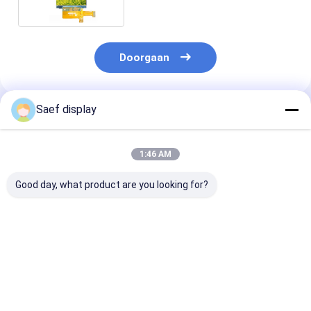
Doorgaan
Saef display
Geadviseerde Producten
1:46 AM
Good day, what product are you looking for?
15.6" Industrieel eDP
21.5" industrieel
15,6" FHD Indu
TFT LCD Display
TFT-scherm met 10-
TFT-scherm R
FHD 1000nits Zonne-
punts touch
conform
licht Leesbaar Breed
Temperatuur Anti-
Beste prijs
Beste prijs
Beste pri
Glare