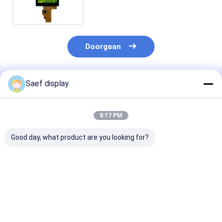
Doorgaan
Saef display
Geadviseerde Producten
8:17 PM
Good day, what product are you looking for?
3.5" TFT LCD Touch
LCD touchscreen 4.3
1.77' TFT-LCD
Screen Display RGB
inch 480*272 IPS
scherm SPI-
320x240 Landschap
RGB 40 pin, China
interface W/An
54 Pin Met
LCD Display 4.3 inch
Glare-oppervla
capacitieve
met PCAP
128x160,
Beste prijs
Beste prijs
Beste pri