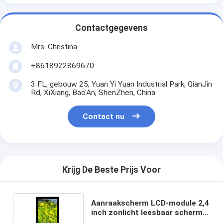
Contactgegevens
Mrs. Christina
+8618922869670
3 FL, gebouw 25, Yuan Yi Yuan Industrial Park, QianJin
Rd, XiXiang, Bao'An, ShenZhen, China
Contact nu
Krijg De Beste Prijs Voor
Aanraakscherm LCD-module 2,4
inch zonlicht leesbaar scherm,
2,4 inch LCD-aanraakscherm