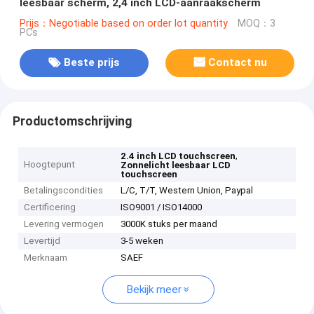
leesbaar scherm, 2,4 inch LCD-aanraakscherm
Prijs：Negotiable based on order lot quantity
MOQ：3
PCs
Beste prijs
Contact nu
Productomschrijving
,
2.4 inch LCD touchscreen
Hoogtepunt
Zonnelicht leesbaar LCD
touchscreen
Betalingscondities
L/C, T/T, Western Union, Paypal
Certificering
ISO9001 / ISO14000
Levering vermogen
3000K stuks per maand
Levertijd
3-5 weken
Merknaam
SAEF
Bekijk meer