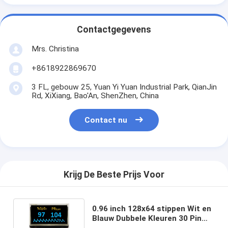
Contactgegevens
Mrs. Christina
+8618922869670
3 FL, gebouw 25, Yuan Yi Yuan Industrial Park, QianJin
Rd, XiXiang, Bao'An, ShenZhen, China
Contact nu
Krijg De Beste Prijs Voor
0.96 inch 128x64 stippen Wit en
Blauw Dubbele Kleuren 30 Pin
Oled Display Intern DC/DC