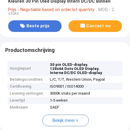
Kleuren 30 Pin Oled Display Intern DC/DC Binnen
Prijs：Negotiable based on order lot quantity
MOQ：2
stuks
Beste prijs
Contact nu
Productomschrijving
,
30 pin OLED-display
Hoogtepunt
,
128x64 Dots OLED Display
Interne DC/DC OLED-display
Betalingscondities
L/C, T/T, Western Union, Paypal
Certificering
ISO9001 / ISO14000
Levering vermogen
3000K stuks per maand
Levertijd
1-5 weken
Merknaam
SAEF
Bekijk meer