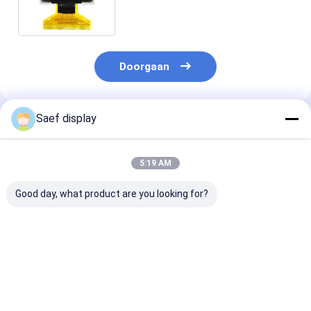
Binnen
Doorgaan
Saef display
Geadviseerde Producten
5:19 AM
Good day, what product are you looking for?
0,91-inch OLED-
128x32 OLED Display
0,96-inch OLE
schermmodule
Module 0,91 Inch 4
schermmodule
(128x32, Wit/Blauw,
Pins∙ SSD1306 Driver
I2C-interface,
I²C, SSD1306) –
IC∙ I2C Interface
ultracompact,
Ultra-compacte
helderheid,
Beste prijs
Beste prijs
Beste pri