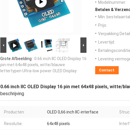
Modelnummer:
Betalen & Verzen
Min. bestelaantal
Prijs:
Verpakking Detail
Levertijd:
Betalingsconditi
Grote Afbeelding :
0.66 inch IIC OLED Display 16
Levering vermog
pin met 64x48 pixels, witte/blauwe
Contact
lettertypen Ultra-low power OLED Display
0.66 inch IIC OLED Display 16 pin met 64x48 pixels, witte/b
beschrijving
Producten:
OLED 0,66 inch IIC-interface
Struc
Resolutie:
64x48 pixels
Inter