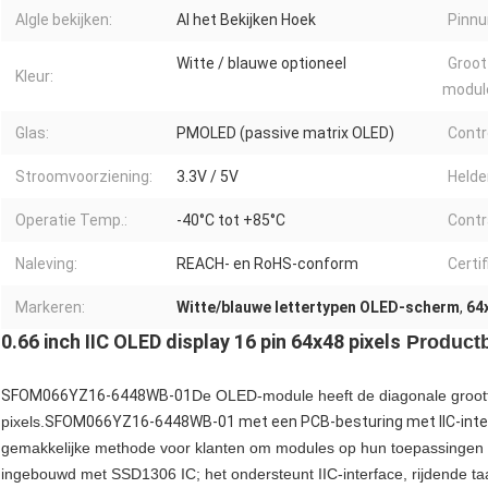
Algle bekijken:
Al het Bekijken Hoek
Pinn
Witte / blauwe optioneel
Groot
Kleur:
modul
Glas:
PMOLED (passive matrix OLED)
Contro
Stroomvoorziening:
3.3V / 5V
Helde
Operatie Temp.:
-40°C tot +85°C
Contr
Naleving:
REACH- en RoHS-conform
Certif
Markeren:
Witte/blauwe lettertypen OLED-scherm
,
64
0.66 inch IIC OLED display 16 pin 64x48 pixels
Productb
SFOM066YZ16-6448WB-01
De OLED-module heeft de diagonale groott
pixels.
SFOM066YZ16-6448WB-01 met een PCB-besturing met IIC-inte
gemakkelijke methode voor klanten om modules op hun toepassingen 
ingebouwd met SSD1306 IC; het ondersteunt IIC-interface, rijdende taa