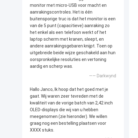
monitor met micro-USB voor macht en
aanrakingscontroles. Het is één
buitensporige truc is dat het monitor is een
van de 5 punt (capacitieve) aanraking zo
het enkel als een telefoon werkt of het
laptop scherm met kranen, sleept, en
andere aanrakingsgebaren knijpt. Toen op
uitgebreide beide wijze geschakeld aan hun
oorspronkelijke resoluties en vertoning
aardig en scherp was.
—— Darkwynd
Hallo Janco, Ik hoop dat het goed met je
gaat. Wij waren zeer tevreden met de
kwaliteit van de vorige batch van 2,42 inch
OLED-displays die wij van u hebben
meegenomen (zie hieronder). We willen
graag nog een bestelling plaatsen voor
XXXX stuks.