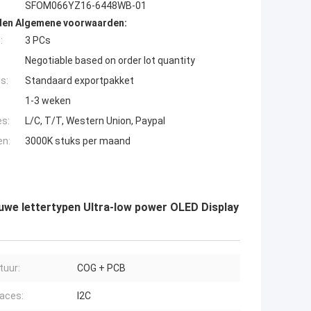
SFOM066YZ16-6448WB-01
den Algemene voorwaarden:
:
3 PCs
Negotiable based on order lot quantity
s:
Standaard exportpakket
1-3 weken
es:
L/C, T/T, Western Union, Paypal
en:
3000K stuks per maand
lauwe lettertypen Ultra-low power OLED Display
tuur:
COG + PCB
faces:
I2C