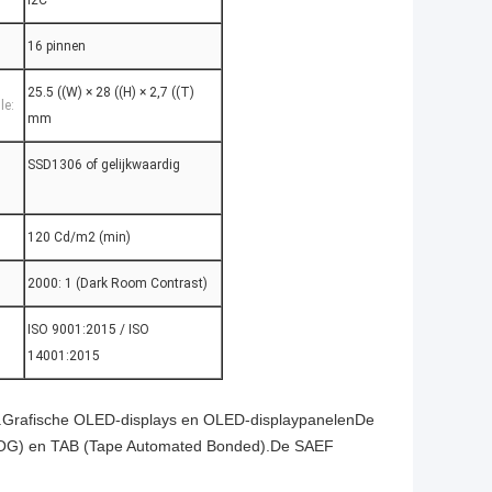
I2C
16 pinnen
25.5 ((W) × 28 ((H) × 2,7 ((T)
le:
mm
SSD1306 of gelijkwaardig
120 Cd/m2 (min)
2000: 1 (Dark Room Contrast)
ISO 9001:2015 / ISO
14001:2015
s.Grafische OLED-displays en OLED-displaypanelenDe
(COG) en TAB (Tape Automated Bonded).De SAEF