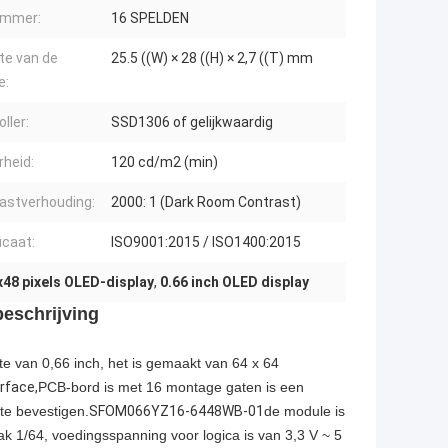
ummer:
16 SPELDEN
te van de
25.5 ((W) × 28 ((H) × 2,7 ((T) mm
e:
ller:
SSD1306 of gelijkwaardig
rheid:
120 cd/m2 (min)
astverhouding:
2000: 1 (Dark Room Contrast)
icaat:
ISO9001:2015 / ISO1400:2015
x48 pixels OLED-display
,
0.66 inch OLED display
eschrijving
e van 0,66 inch, het is gemaakt van 64 x 64
rface,
PCB-bord is met 16 montage gaten is een
te bevestigen.
SFOM066YZ16-6448WB-01
de module is
k 1/64, voedingsspanning voor logica is van 3,3 V ~ 5