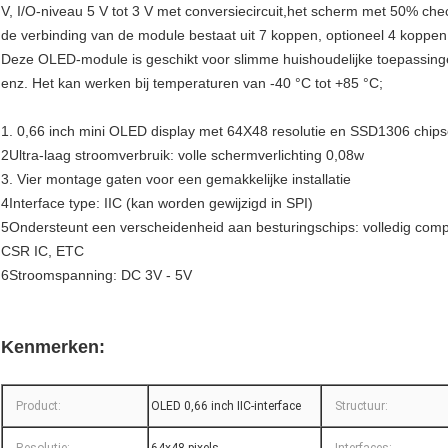
V, I/O-niveau 5 V tot 3 V met conversiecircuit,het scherm met 50% 
de verbinding van de module bestaat uit 7 koppen, optioneel 4 koppe
Deze OLED-module is geschikt voor slimme huishoudelijke toepassing
enz. Het kan werken bij temperaturen van -40 °C tot +85 °C;
1. 0,66 inch mini OLED display met 64X48 resolutie en SSD1306 chips
2Ultra-laag stroomverbruik: volle schermverlichting 0,08w
3. Vier montage gaten voor een gemakkelijke installatie
4Interface type: IIC (kan worden gewijzigd in SPI)
5Ondersteunt een verscheidenheid aan besturingschips: volledig comp
CSR IC, ETC
6Stroomspanning: DC 3V - 5V
Kenmerken:
Product:
OLED 0,66 inch IIC-interface
Structuur: