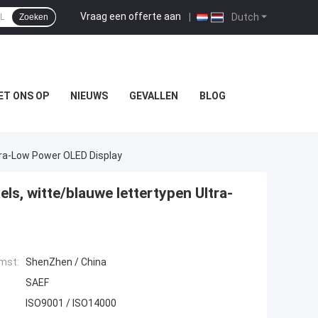
Vraag een offerte aan
|
Dutch
Zoeken
ET ONS OP
NIEUWS
GEVALLEN
BLOG
ltra-Low Power OLED Display
els, witte/blauwe lettertypen Ultra-
mst:
ShenZhen / China
SAEF
ISO9001 / ISO14000