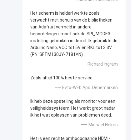
Het scherm is helder! werkte zoals
verwacht met behulp van de bibliotheken
van Adafruit vermeld in andere
beoordelingen. moet ook de SPI_MODE3
instelling gebruiken in de init. Ik gebruikte de
Arduino Nano, VCC tot 5V en BKL tot 3.3V.
(PN: SFTM130JY-7181AN)
—— Richard Ingram
Zoals altijd 100% beste service....
—— Evto-WEb Aps. Denemarken
Ik heb deze opstelling als monitor voor een
veiligheidssysteem. Het werkt groot nadat
ik het wat oplossen van problemen deed.
—— Michael Helms
Het is een rechte omhooggaande HDMI-