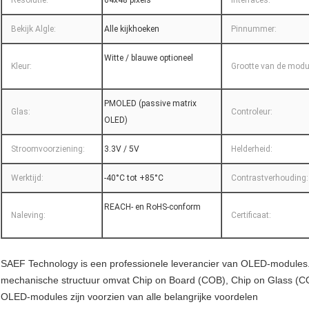
Resolutie:
64x48 pixels
Interfaces:
Bekijk Algle:
Alle kijkhoeken
Pinnummer:
Witte / blauwe optioneel
Kleur:
Grootte van de modu
PMOLED (passive matrix
Glas:
Controleur:
OLED)
Stroomvoorziening:
3.3V / 5V
Helderheid:
Werktijd:
-40°C tot +85°C
Contrastverhouding:
REACH- en RoHS-conform
Naleving:
Certificaat:
SAEF Technology is een professionele leverancier van OLED-module
mechanische structuur omvat Chip on Board (COB), Chip on Glass 
OLED-modules zijn voorzien van alle belangrijke voordelen