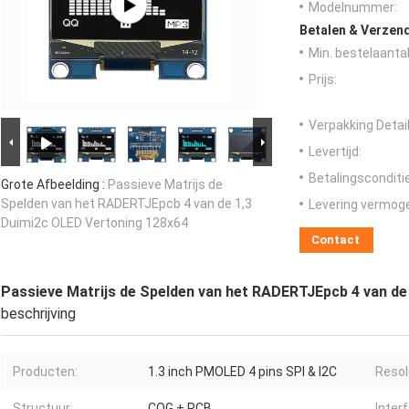
Modelnummer:
Betalen & Verzen
Min. bestelaantal
Prijs:
Verpakking Detail
Levertijd:
Betalingsconditi
Grote Afbeelding :
Passieve Matrijs de
Spelden van het RADERTJEpcb 4 van de 1,3
Levering vermog
Duimi2c OLED Vertoning 128x64
Contact
Passieve Matrijs de Spelden van het RADERTJEpcb 4 van de
beschrijving
Producten:
1.3 inch PMOLED 4 pins SPI & I2C
Resol
Structuur:
COG + PCB
Inter