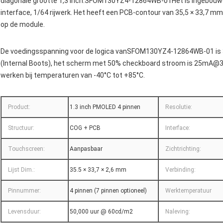
diagonale grootte 1,3 inch.
SFOM130YZ4-12864WB-01
Het is ingebouw
interface, 1/64 rijwerk. Het heeft een PCB-contour van 35,5 × 33,7
op de module.
De voedingsspanning voor de logica van
SFOM130YZ4-12864WB-01
is
(Internal Boots), het scherm met 50% checkboard stroom is 25mA@
werken bij temperaturen van -40°C tot +85°C.
Product:
1.3 inch PMOLED 4 pinnen
Resolutie:
Structuur:
COG + PCB
Interface:
Touchscreen:
Aanpasbaar
Zichtrichting:
Lijst Dim.:
35.5 × 33,7 × 2,6 mm
Verbinding:
Pinnummer:
4 pinnen (7 pinnen optioneel)
Werktemperatuur
Levensduur:
50,000 uur @ 60cd/m2
Naleving: