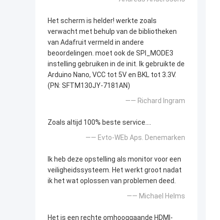
Het scherm is helder! werkte zoals
verwacht met behulp van de bibliotheken
van Adafruit vermeld in andere
beoordelingen. moet ook de SPI_MODE3
instelling gebruiken in de init. Ik gebruikte de
Arduino Nano, VCC tot 5V en BKL tot 3.3V.
(PN: SFTM130JY-7181AN)
—— Richard Ingram
Zoals altijd 100% beste service....
—— Evto-WEb Aps. Denemarken
Ik heb deze opstelling als monitor voor een
veiligheidssysteem. Het werkt groot nadat
ik het wat oplossen van problemen deed.
—— Michael Helms
Het is een rechte omhooggaande HDMI-