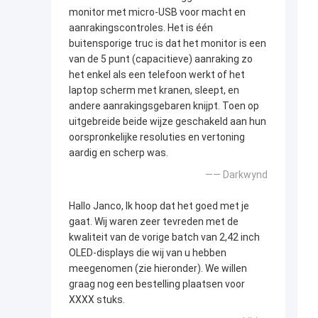
monitor met micro-USB voor macht en
aanrakingscontroles. Het is één
buitensporige truc is dat het monitor is een
van de 5 punt (capacitieve) aanraking zo
het enkel als een telefoon werkt of het
laptop scherm met kranen, sleept, en
andere aanrakingsgebaren knijpt. Toen op
uitgebreide beide wijze geschakeld aan hun
oorspronkelijke resoluties en vertoning
aardig en scherp was.
—— Darkwynd
Hallo Janco, Ik hoop dat het goed met je
gaat. Wij waren zeer tevreden met de
kwaliteit van de vorige batch van 2,42 inch
OLED-displays die wij van u hebben
meegenomen (zie hieronder). We willen
graag nog een bestelling plaatsen voor
XXXX stuks.