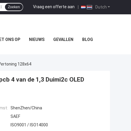
Vraag een offerte aan
|
Dutch
Zoeken
ET ONS OP
NIEUWS
GEVALLEN
BLOG
Vertoning 128x64
pcb 4 van de 1,3 Duimi2c OLED
mst:
ShenZhen/China
SAEF
ISO9001 / ISO14000