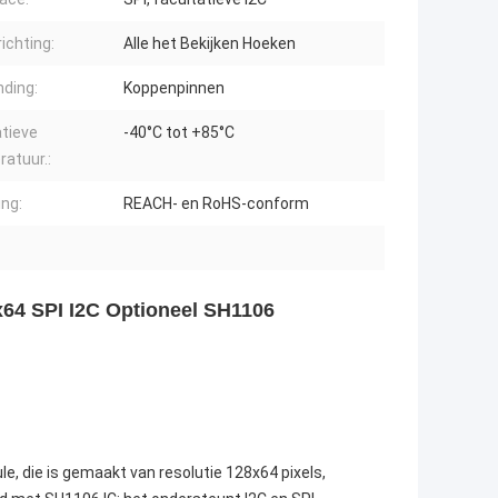
ichting:
Alle het Bekijken Hoeken
nding:
Koppenpinnen
tieve
-40°C tot +85°C
atuur.:
ing:
REACH- en RoHS-conform
64 SPI I2C Optioneel SH1106
die is gemaakt van resolutie 128x64 pixels,