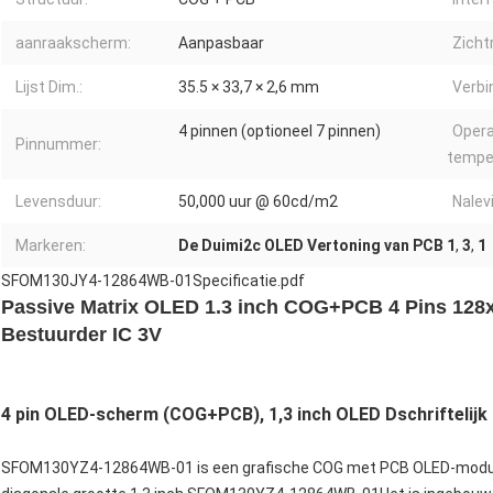
aanraakscherm:
Aanpasbaar
Zichtr
Lijst Dim.:
35.5 × 33,7 × 2,6 mm
Verbi
4 pinnen (optioneel 7 pinnen)
Opera
Pinnummer:
temper
Levensduur:
50,000 uur @ 60cd/m2
Nalev
Markeren:
De Duimi2c OLED Vertoning van PCB 1
,
3
,
1
SFOM130JY4-12864WB-01Specificatie.pdf
Passive Matrix OLED 1.3 inch COG+PCB 4 Pins 128x
Bestuurder IC 3V
4 pin OLED-scherm (COG+PCB), 1,3 inch OLED
D
schriftelijk
SFOM130YZ4-12864WB-01 is een grafische COG met PCB OLED-module, 