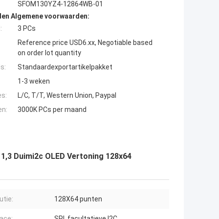
SFOM130YZ4-12864WB-01
den Algemene voorwaarden:
:
3 PCs
Reference price USD6.xx, Negotiable based
on order lot quantity
s:
Standaardexportartikelpakket
1-3 weken
es:
L/C, T/T, Western Union, Paypal
en:
3000K PCs per maand
 1,3 Duimi2c OLED Vertoning 128x64
utie:
128X64 punten
face:
SPI, facultatieve I2C