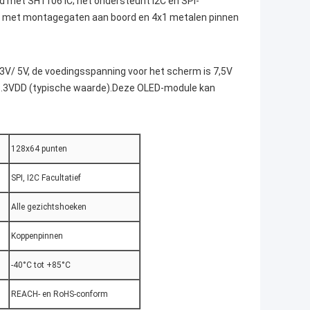
d met SH1106 IC; het ondersteunt I2C en SPI-
 mm met montagegaten aan boord en 4x1 metalen pinnen
 3V/ 5V, de voedingsspanning voor het scherm is 7,5V
3.3VDD (typische waarde).Deze OLED-module kan
128x64 punten
SPI, I2C Facultatief
Alle gezichtshoeken
Koppenpinnen
-40°C tot +85°C
REACH- en RoHS-conform