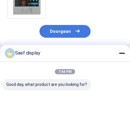
Aanrakingscomité Volledige het
Bekijken Hoek
Doorgaan
Saef display
Geadviseerde Producten
7:44 PM
Good day, what product are you looking for?
4" Vierkante
Industriële 10,1"
2.4 inch PCAP
Industriële TFT LCD
800x1280 LVDS TFT-
LCD Display Zo
(720x720) met PCAP
scherm met PCAP-
leesbaar, 15 pi
Touch, -20°C~70°C
touch (SFTO1010YX-
2.4 inch Alle k