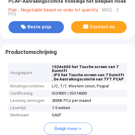
PCAP-Aanrakingscomité Volledige het Bekijken Hoek
Prijs：Negotiable based on order lot quantity
MOQ：3
PCs
Beste prijs
Contact nu
Productomschrijving
1024x600 het Touche screen van 7
Duimtft
Hoogtepunt
,
IPS het Touche screen van 7 Duimtft
,
De Aanrakingscomité van TFT PCAP
Betalingscondities
L/C, T/T, Western Union, Paypal
Certificering
ISO9001 / ISO14000
Levering vermogen
3000K PCs per maand
Levertijd
1-5 weken
Merknaam
SAEF
Bekijk meer