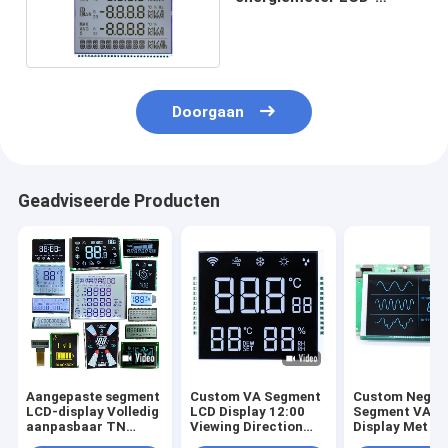
segment LCD-scherm
Doorgaan
Geadviseerde Producten
Aangepaste segment
Custom VA Segment
Custom Negat
LCD-display Volledig
LCD Display 12:00
Segment VATN
aanpasbaar TN
Viewing Direction
Display Met H
Transmissief
Duty/Bias 1/4 Duty
ST7035 Contro