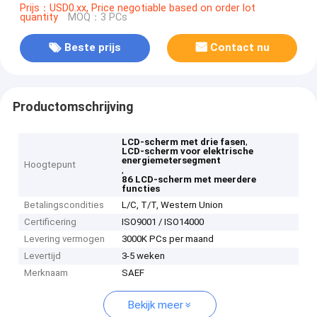
Prijs：USD0.xx, Price negotiable based on order lot
quantity
MOQ：3 PCs
Beste prijs
Contact nu
Productomschrijving
,
LCD-scherm met drie fasen
LCD-scherm voor elektrische
energiemetersegment
Hoogtepunt
,
86 LCD-scherm met meerdere
functies
Betalingscondities
L/C, T/T, Western Union
Certificering
ISO9001 / ISO14000
Levering vermogen
3000K PCs per maand
Levertijd
3-5 weken
Merknaam
SAEF
Bekijk meer