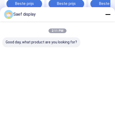
Positief Brede
Ultra-Low 2μA
Beste prijs
Beste prijs
Beste pri
temperatuur -30°C
Verbruik -20°C tot
tot 80°C 6 00 uur
70°C
Saef display
kijkrichting
Thuis
Ongeveer
Contacteer
Desktop
ons
ons
Site
2:11 PM
Sitemap
Privacy Policy
Kwaliteit
OLED-Vertoningsmodule
China Fabriek.Copyright © 2026
Good day, what product are you looking for?
Shenzhen Saef Technology Ltd.. All Rights Reserved.
Thuis
Producten
Over Ons