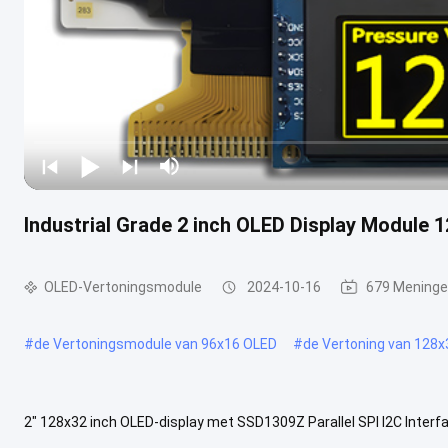
Industrial Grade 2 inch OLED Display Module 1
OLED-Vertoningsmodule
2024-10-16
679 Mening
#
de Vertoningsmodule van 96x16 OLED
#
de Vertoning van 128
2" 128x32 inch OLED-display met SSD1309Z Parallel SPI I2C Interfa
display Beschrijving De Organic Light-Emitting Diode (OLED) is een 