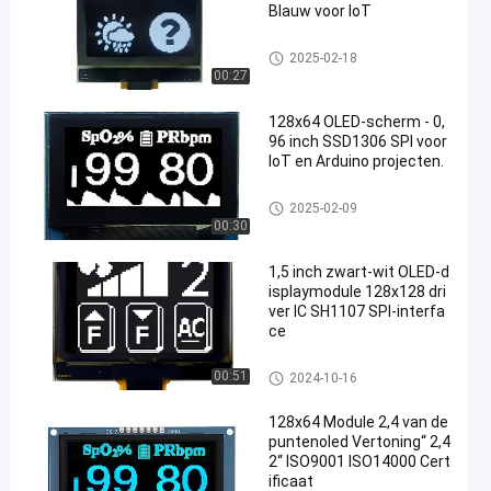
Blauw voor IoT
OLED-Vertoningsmodule
2025-02-18
00:27
128x64 OLED-scherm - 0,
96 inch SSD1306 SPI voor
IoT en Arduino projecten.
OLED-Vertoningsmodule
2025-02-09
00:30
1,5 inch zwart-wit OLED-d
isplaymodule 128x128 dri
ver IC SH1107 SPI-interfa
ce
OLED-Vertoningsmodule
00:51
2024-10-16
128x64 Module 2,4 van de
puntenoled Vertoning“ 2,4
2“ ISO9001 ISO14000 Cert
ificaat