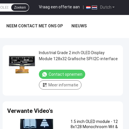
Vraag een offerte aan
|
Dutch
Zoeken
NEEM CONTACT MET ONS OP
NIEUWS
Industrial Grade 2 inch OLED Display
Module 128x32 Grafische SPI I2C-interface
Contact opnemen
Meer informatie
Verwante Video's
1.5 inch OLED module - 12
8x128 Monochroom Wit &