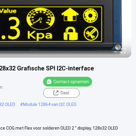
28x32 Grafische SPI I2C-interface
Contact opnemen
en
Deel
x32 OLED
#
Module 12864 van I2C OLED
ce COG met Flex voor solderen OLED 2 ′′ display, 128x32 OLED
nieuwe ...
Bekijk meer